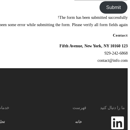
Submit
The form has been submitted successfully!
been some error while submitting the form. Please verify all form fields again.
Contact
123 Fifth Avenue, New York, NY 10160
929-242-6868
contact@info.com
ما را دنبال کنید
فهرست
خدمات
خانه
تحلی